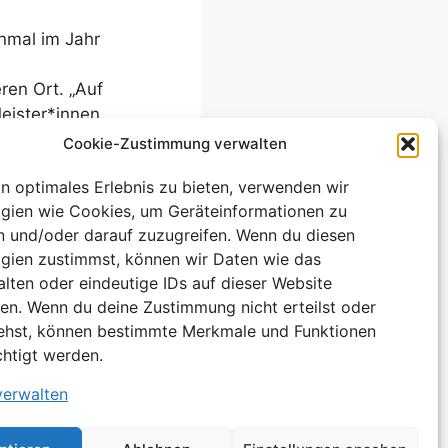
inmal im Jahr
en Ort. „Auf
ister*innen,
ht tätig,
Cookie-Zustimmung verwalten
nteressierte
in optimales Erlebnis zu bieten, verwenden wir
erlernt
gien wie Cookies, um Geräteinformationen zu
ormationen zu
n und/oder darauf zuzugreifen. Wenn du diesen
gien zustimmst, können wir Daten wie das
alten oder eindeutige IDs auf dieser Website
Sammlung an
ten. Wenn du deine Zustimmung nicht erteilst oder
hops,
ehst, können bestimmte Merkmale und Funktionen
chtigt werden.
verwalten