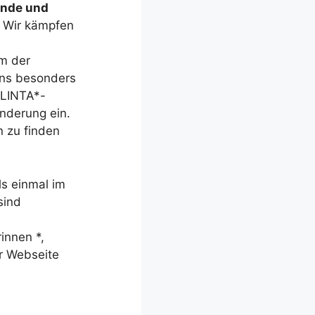
ende und
 Wir kämpfen
m der
uns besonders
FLINTA*-
nderung ein.
 zu finden
ls einmal im
sind
innen *,
r Webseite