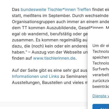
Das
bundesweite Tischler*innen Treffen
findet e
statt, meißtens im September. Durch wechselnde
Organisationsgruppen auch immer an einem ander
dem TT kommen Auszubildende, Gesell*innen, Me
egal ob wandernd, berufstätig oder gerade gar nic
zusammen. Es kommen regelmäßig auch andere I
Um dir e
dazu, die (noch) kein oder ein anderes Handwerk 
Technolo
haben.“ – Auszug von der Webseite und mehr Inf
speicher
finden auf
www.tischlerinnen.de
.
Technolo
Surfverh
Auf der Seite gibt es eine sehr gut ausgestattete
verarbei
Informationen und Links
zu Seminaren und Works
zurückzi
Ausstellungen, Baustellen und vieles mehr!
beeinträ
Dienste 